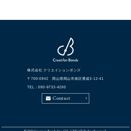
情報を取得いたします。
2. 個人情報の利用について
当社は、個人情報を以下の利用目的の達成に必要な
範囲内で、利用いたします。
以下に定めのない目的で個人情報を利用する場合、
あらかじめご本人の同意を得た上で行ないます。
・お見積のご依頼・ご相談に対する回答及び資料送
株式会社 クリエイションボンズ
付
〒700-0942 岡山県岡山市南区豊成3-12-41
・各種サービスに関する情報提供
TEL：
090-9733-4260
Contact
3. 個人情報の安全管理について
当社は、取り扱う個人情報の漏洩、滅失または毀損
の防止その他の個人情報の安全管理のために必要か
つ適切な措置を講じます。